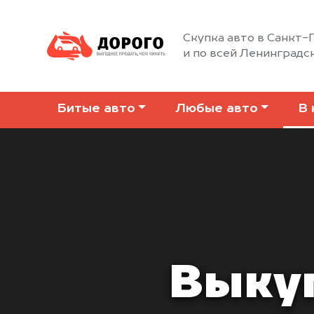
Скупка авто в Санкт
и по всей Ленинградс
Битые авто
Любые авто
В 
Выкуп