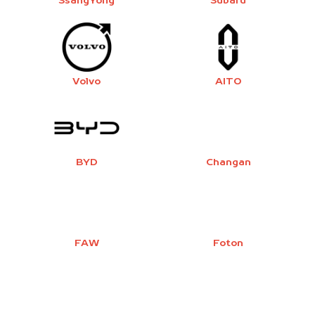
SsangYong
Subaru
Volvo
AITO
BYD
Changan
FAW
Foton