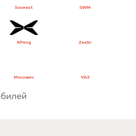
Soueast
SWM
XPeng
Zeekr
Москвич
УАЗ
обилей