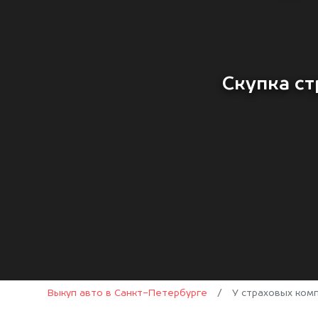
Скупка ст
Выкуп авто в Санкт-Петербурге
/
У страховых ком