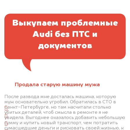
Выкупаем проблемные
Audi без ПТС и
документов
Отправьте фотографии автомобиля — через
Продала старую машину мужа
минуту эксперт-оценщик назовёт сумму.
После развода мне досталась машина, которую
1. Сфотографируйте машину:
муж основательно угробил. Обратилась в СТО в
Санкт-Петербурге, но там насчитали столько
спереди
убитых деталей, чтоб смысла в ремонте я не
сзади
увидела. Выгоднее оказалось добавить небольшую
сумму и купить новый транспорт, чем потратить
слева
сумасшедшие деньги и рисковать своей жизнью, к