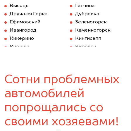
Высоцк
Гатчина
Дружная Горка
Дубровка
Ефимовский
Зеленогорск
Ивангород
Каменногорск
Кикерино
Кингисепп
Кириши
Кировск
Кобринское
Колпино
Коммунар
Коммунар
Кронштадт
Кудрово
Сотни проблемных
Лисий Нос
Лодейное Поле
Ломоносов
Луга
автомобилей
Мурино
Никольское
Новая Ладога
Отрадное
попрощались со
Павловск
Парголово
своими хозяевами!
Петергоф
Пикалёво
Подпорожье
Приозерск