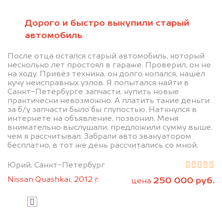
БЕСПЛАТНО
Узнайте стоимость проблемного
Дорого и быстро выкупили старый
автомобиль
автомобиля на разбор.
Мы купим ваше авто на 20.000 руб.
После отца остался старый автомобиль, который
несколько лет простоял в гараже. Проверил, он не
дороже, чем предлагают на
на ходу. Привёз техника, он долго копался, нашёл
автоаукционах.
кучу неисправных узлов. Я попытался найти в
Санкт-Петербурге запчасти, купить новые
практически невозможно. А платить такие деньги
за б/у запчасти было бы глупостью. Наткнулся в
интернете на объявление, позвонил. Меня
внимательно выслушали, предложили сумму выше,
чем я рассчитывал. Забрали авто эвакуатором
бесплатно, в тот же день рассчитались со мной.
Юрий, Санкт-Петербург
Узнать стоимость
Nissan Quashkai, 2012 г.
250 000 руб.
цена
Я даю согласие на обработку своих
персональных данных и соглашаюсь с