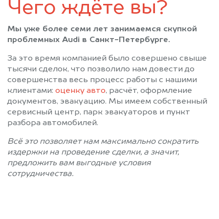
Чего ждёте вы?
Пушкин
Санкт-Петербург
Светогорск
Сертолово
Мы уже более семи лет занимаемся скупкой
Сестрорецк
Сиверский
проблемных Audi в Санкт-Петербурге.
Сланцы
Сосновый Бор
За это время компанией было совершено свыше
Сясьстрой
Тихвин
тысячи сделок, что позволило нам довести до
Тосно
Шлиссельбург
совершенства весь процесс работы с нашими
клиентами:
оценку авто
, расчёт, оформление
документов, эвакуацию. Мы имеем собственный
сервисный центр, парк эвакуаторов и пункт
разбора автомобилей.
Всё это позволяет нам максимально сократить
издержки на проведение сделки, а значит,
предложить вам выгодные условия
сотрудничества.