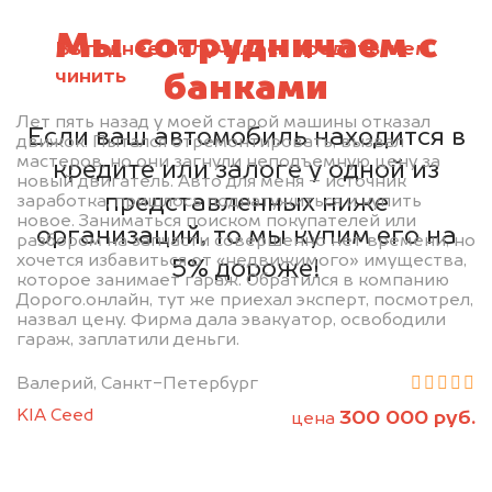
Мы сотрудничаем с
Выгоднее получилось продать, чем
чинить
банками
Лет пять назад у моей старой машины отказал
Если ваш автомобиль находится в
движок. Пытался отремонтировать, вызвал
мастеров, но они загнули неподъемную цену за
кредите или залоге у одной из
новый двигатель. Авто для меня – источник
представленных ниже
заработка, пришлось поднатужиться и купить
новое. Заниматься поиском покупателей или
организаций, то мы купим его на
разбором на запчасти совершенно нет времени, но
хочется избавиться от «недвижимого» имущества,
5% дороже!
которое занимает гараж. Обратился в компанию
Дорого.онлайн, тут же приехал эксперт, посмотрел,
назвал цену. Фирма дала эвакуатор, освободили
гараж, заплатили деньги.
Валерий, Санкт-Петербург
KIA Ceed
300 000 руб.
цена