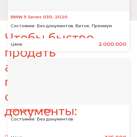
BMW 5 Series G30, 2020
Состояние:
Без документов, Битое, Премиум
Чтобы быстро
2.000.000
Цена:
продать
автомобиль,
подготовьте
следующие
документы:
Opel Antara, 2018
Состояние:
Без документов