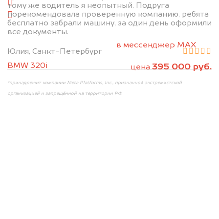
справа
тому же водитель я неопытный. Подруга
порекомендовала проверенную компанию, ребята
салон
бесплатно забрали машину, за один день оформили
все документы.
2. Отправьте фотографии на номер +7 (958)
498-32-98 по WhatsApp*,
в мессенджер MAX
Юлия, Санкт-Петербург
или на электронную почту info@dorogo.online
BMW 320i
395 000 руб.
цена
*принадлежит компании Meta Platforms, Inc., признанной экстремистской
организацией и запрещённой на территории РФ
Мы консультируем
абсолютно