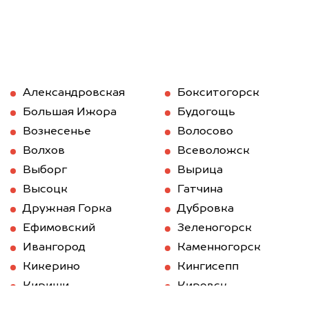
Александровская
Бокситогорск
Большая Ижора
Будогощь
Вознесенье
Волосово
Волхов
Всеволожск
Выборг
Вырица
Высоцк
Гатчина
Дружная Горка
Дубровка
Ефимовский
Зеленогорск
Ивангород
Каменногорск
Кикерино
Кингисепп
Кириши
Кировск
Кобринское
Колпино