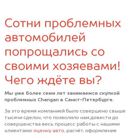
Коммунар
Коммунар
Кронштадт
Кудрово
Сотни проблемных
Лисий Нос
Лодейное Поле
Ломоносов
Луга
автомобилей
Мурино
Никольское
Новая Ладога
Отрадное
попрощались со
Павловск
Парголово
своими хозяевами!
Петергоф
Пикалёво
Подпорожье
Приозерск
Чего ждёте вы?
Пушкин
Санкт-Петербург
Светогорск
Сертолово
Мы уже более семи лет занимаемся скупкой
Сестрорецк
Сиверский
проблемных Changan в Санкт-Петербурге.
Сланцы
Сосновый Бор
За это время компанией было совершено свыше
Сясьстрой
Тихвин
тысячи сделок, что позволило нам довести до
Тосно
Шлиссельбург
совершенства весь процесс работы с нашими
клиентами:
оценку авто
, расчёт, оформление