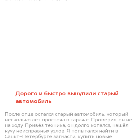
Мы консультируем
абсолютно
БЕСПЛАТНО
Узнайте стоимость проблемного
Дорого и быстро выкупили старый
автомобиль
автомобиля на разбор.
Мы купим ваше авто на 20.000 руб.
После отца остался старый автомобиль, который
несколько лет простоял в гараже. Проверил, он не
дороже, чем предлагают на
на ходу. Привёз техника, он долго копался, нашёл
автоаукционах.
кучу неисправных узлов. Я попытался найти в
Санкт-Петербурге запчасти, купить новые