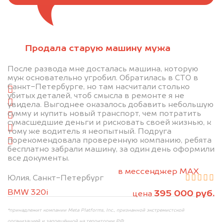
Отправьте фотографии автомобиля — через
Продала старую машину мужа
минуту эксперт-оценщик назовёт сумму.
После развода мне досталась машина, которую
1. Сфотографируйте машину:
муж основательно угробил. Обратилась в СТО в
Санкт-Петербурге, но там насчитали столько
спереди
убитых деталей, чтоб смысла в ремонте я не
сзади
увидела. Выгоднее оказалось добавить небольшую
сумму и купить новый транспорт, чем потратить
слева
сумасшедшие деньги и рисковать своей жизнью, к
справа
тому же водитель я неопытный. Подруга
порекомендовала проверенную компанию, ребята
салон
бесплатно забрали машину, за один день оформили
все документы.
2. Отправьте фотографии на номер +7 (958)
498-32-98 по WhatsApp*,
в мессенджер MAX
Юлия, Санкт-Петербург
или на электронную почту info@dorogo.online
BMW 320i
395 000 руб.
цена
*принадлежит компании Meta Platforms, Inc., признанной экстремистской
организацией и запрещённой на территории РФ