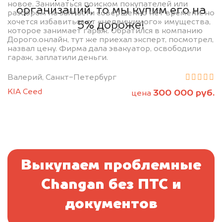
новое. Заниматься поиском покупателей или
организаций, то мы купим его на
разбором на запчасти совершенно нет времени, но
хочется избавиться от «недвижимого» имущества,
5% дороже!
которое занимает гараж. Обратился в компанию
Дорого.онлайн, тут же приехал эксперт, посмотрел,
назвал цену. Фирма дала эвакуатор, освободили
гараж, заплатили деньги.
Валерий, Санкт-Петербург
KIA Ceed
300 000 руб.
цена
Выкупаем проблемные
Changan без ПТС и
документов