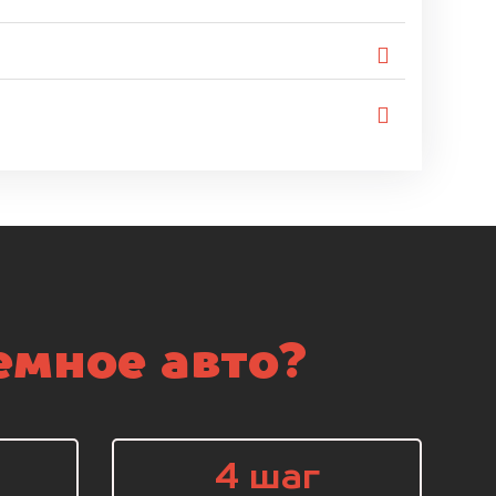
емное авто?
4 шаг