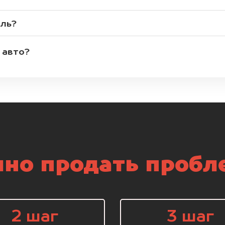
иль?
 авто?
но продать пробл
2 шаг
3 шаг