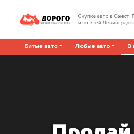
Скупка авто в Санкт
и по всей Ленинградс
Битые авто
Любые авто
В 
Продай