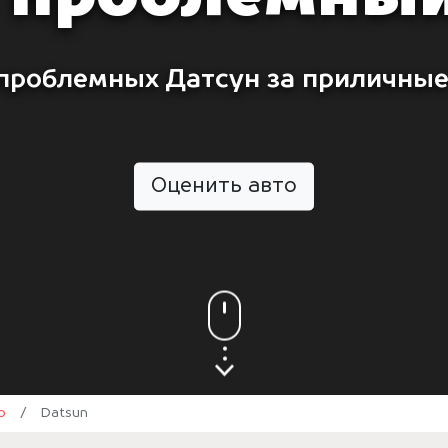
проблемных Датсун за приличные
Оценить авто
о
/
Datsun