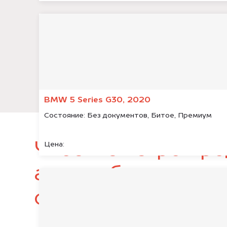
BMW 5 Series G30, 2020
Состояние:
Без документов, Битое, Премиум
Чтобы быстро про
Цена:
автомобиль, подг
следующие докум