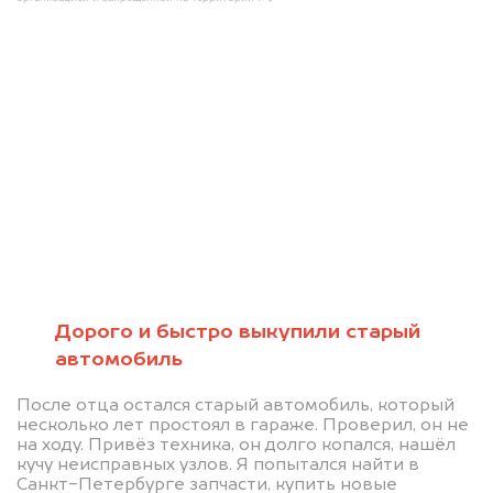
Мы консультируем
абсолютно
БЕСПЛАТНО
Узнайте стоимость проблемного
Дорого и быстро выкупили старый
автомобиль
автомобиля на разбор.
Мы купим ваше авто на 20.000 руб.
После отца остался старый автомобиль, который
несколько лет простоял в гараже. Проверил, он не
дороже, чем предлагают на
на ходу. Привёз техника, он долго копался, нашёл
автоаукционах.
кучу неисправных узлов. Я попытался найти в
Санкт-Петербурге запчасти, купить новые