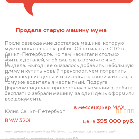
Отправьте фотографии автомобиля — через
Продала старую машину мужа
минуту эксперт-оценщик назовёт сумму.
После развода мне досталась машина, которую
1. Сфотографируйте машину:
муж основательно угробил. Обратилась в СТО в
Санкт-Петербурге, но там насчитали столько
спереди
убитых деталей, чтоб смысла в ремонте я не
сзади
увидела. Выгоднее оказалось добавить небольшую
сумму и купить новый транспорт, чем потратить
слева
сумасшедшие деньги и рисковать своей жизнью, к
справа
тому же водитель я неопытный. Подруга
порекомендовала проверенную компанию, ребята
салон
бесплатно забрали машину, за один день оформили
все документы.
2. Отправьте фотографии на номер +7 (958)
498-32-98 по WhatsApp*,
в мессенджер MAX
Юлия, Санкт-Петербург
или на электронную почту info@dorogo.online
BMW 320i
395 000 руб.
цена
*принадлежит компании Meta Platforms, Inc., признанной экстремистской
организацией и запрещённой на территории РФ