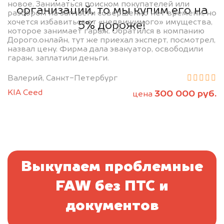
новое. Заниматься поиском покупателей или
организаций, то мы купим его на
разбором на запчасти совершенно нет времени, но
хочется избавиться от «недвижимого» имущества,
5% дороже!
которое занимает гараж. Обратился в компанию
Дорого.онлайн, тут же приехал эксперт, посмотрел,
назвал цену. Фирма дала эвакуатор, освободили
гараж, заплатили деньги.
Валерий, Санкт-Петербург
KIA Ceed
300 000 руб.
цена
Выкупаем проблемные
FAW без ПТС и
документов