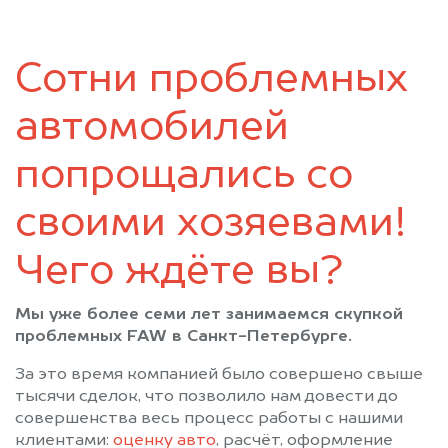
Коммунар
Коммунар
Кронштадт
Кудрово
Сотни проблемных
Лисий Нос
Лодейное Поле
Ломоносов
Луга
автомобилей
Мурино
Никольское
Новая Ладога
Отрадное
попрощались со
Павловск
Парголово
своими хозяевами!
Петергоф
Пикалёво
Подпорожье
Приозерск
Чего ждёте вы?
Пушкин
Санкт-Петербург
Светогорск
Сертолово
Мы уже более семи лет занимаемся скупкой
Сестрорецк
Сиверский
проблемных FAW в Санкт-Петербурге.
Сланцы
Сосновый Бор
За это время компанией было совершено свыше
Сясьстрой
Тихвин
тысячи сделок, что позволило нам довести до
Тосно
Шлиссельбург
совершенства весь процесс работы с нашими
клиентами:
оценку авто
, расчёт, оформление