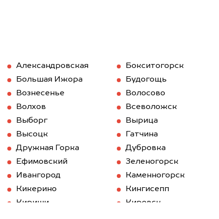
Александровская
Бокситогорск
Большая Ижора
Будогощь
Вознесенье
Волосово
Волхов
Всеволожск
Выборг
Вырица
Высоцк
Гатчина
Дружная Горка
Дубровка
Ефимовский
Зеленогорск
Ивангород
Каменногорск
Кикерино
Кингисепп
Кириши
Кировск
Кобринское
Колпино