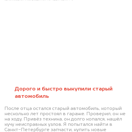
Мы консультируем
абсолютно
БЕСПЛАТНО
Узнайте стоимость проблемного
Дорого и быстро выкупили старый
автомобиль
автомобиля на разбор.
Мы купим ваше авто на 20.000 руб.
После отца остался старый автомобиль, который
несколько лет простоял в гараже. Проверил, он не
дороже, чем предлагают на
на ходу. Привёз техника, он долго копался, нашёл
автоаукционах.
кучу неисправных узлов. Я попытался найти в
Санкт-Петербурге запчасти, купить новые