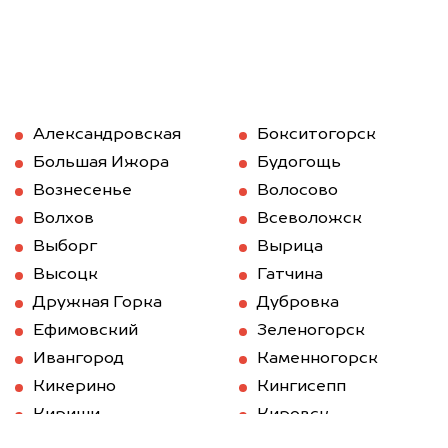
Александровская
Бокситогорск
Большая Ижора
Будогощь
Вознесенье
Волосово
Волхов
Всеволожск
Выборг
Вырица
Высоцк
Гатчина
Дружная Горка
Дубровка
Ефимовский
Зеленогорск
Ивангород
Каменногорск
Кикерино
Кингисепп
Кириши
Кировск
Кобринское
Колпино