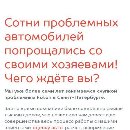
Коммунар
Коммунар
Кронштадт
Кудрово
Сотни проблемных
Лисий Нос
Лодейное Поле
Ломоносов
Луга
автомобилей
Мурино
Никольское
Новая Ладога
Отрадное
попрощались со
Павловск
Парголово
своими хозяевами!
Петергоф
Пикалёво
Подпорожье
Приозерск
Чего ждёте вы?
Пушкин
Санкт-Петербург
Светогорск
Сертолово
Мы уже более семи лет занимаемся скупкой
Сестрорецк
Сиверский
проблемных Foton в Санкт-Петербурге.
Сланцы
Сосновый Бор
За это время компанией было совершено свыше
Сясьстрой
Тихвин
тысячи сделок, что позволило нам довести до
Тосно
Шлиссельбург
совершенства весь процесс работы с нашими
клиентами:
оценку авто
, расчёт, оформление