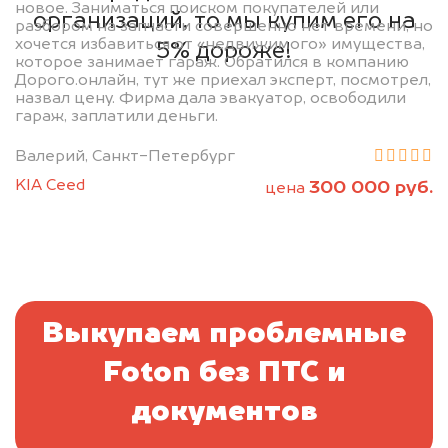
новое. Заниматься поиском покупателей или
организаций, то мы купим его на
разбором на запчасти совершенно нет времени, но
хочется избавиться от «недвижимого» имущества,
5% дороже!
которое занимает гараж. Обратился в компанию
Дорого.онлайн, тут же приехал эксперт, посмотрел,
назвал цену. Фирма дала эвакуатор, освободили
гараж, заплатили деньги.
Валерий, Санкт-Петербург
KIA Ceed
300 000 руб.
цена
Выкупаем проблемные
Foton без ПТС и
документов