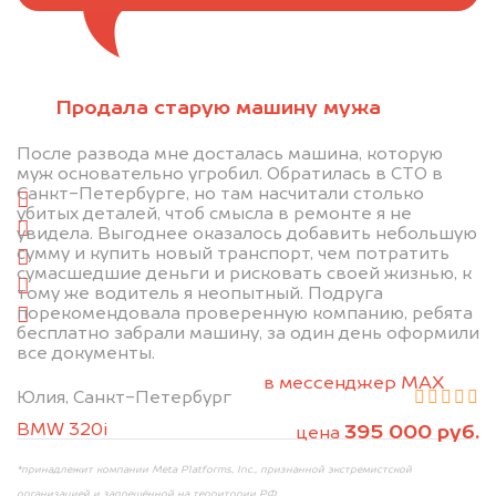
Отправьте фотографии автомобиля — через
Продала старую машину мужа
минуту эксперт-оценщик назовёт сумму.
После развода мне досталась машина, которую
1. Сфотографируйте машину:
муж основательно угробил. Обратилась в СТО в
Санкт-Петербурге, но там насчитали столько
спереди
убитых деталей, чтоб смысла в ремонте я не
сзади
увидела. Выгоднее оказалось добавить небольшую
сумму и купить новый транспорт, чем потратить
слева
сумасшедшие деньги и рисковать своей жизнью, к
справа
тому же водитель я неопытный. Подруга
порекомендовала проверенную компанию, ребята
салон
бесплатно забрали машину, за один день оформили
все документы.
2. Отправьте фотографии на номер +7 (958)
498-32-98 по WhatsApp*,
в мессенджер MAX
Юлия, Санкт-Петербург
или на электронную почту info@dorogo.online
BMW 320i
395 000 руб.
цена
*принадлежит компании Meta Platforms, Inc., признанной экстремистской
организацией и запрещённой на территории РФ