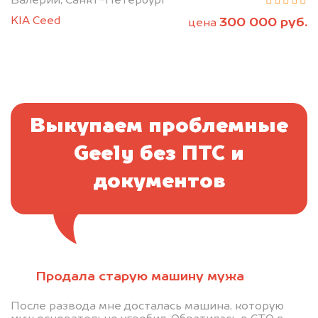
Валерий, Санкт-Петербург
KIA Ceed
300 000 руб.
цена
Выкупаем проблемные
Geely без ПТС и
документов
Отправьте фотографии автомобиля — через
Продала старую машину мужа
минуту эксперт-оценщик назовёт сумму.
После развода мне досталась машина, которую
1. Сфотографируйте машину: