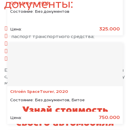
документы:
Opel Antara, 2018
Состояние:
Без документов
паспорт гражданина РФ;
325.000
Цена:
паспорт транспортного средства;
свидетельство о регистрации;
комплект ключей;
при необходимости — доверенность.
Если у вас нет всех документов, то наши юристы
сделают всё возможное, чтобы оформить сделку
максимально быстро!
Citroën SpaceTourer, 2020
Состояние:
Без документов, Битое
Узнай стоимость
750.000
Цена:
своего автомобиля