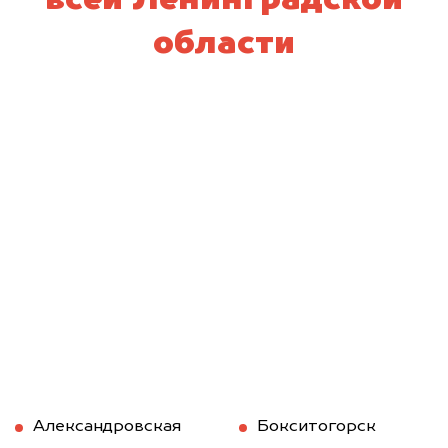
всей Ленинградской
области
Александровская
Бокситогорск