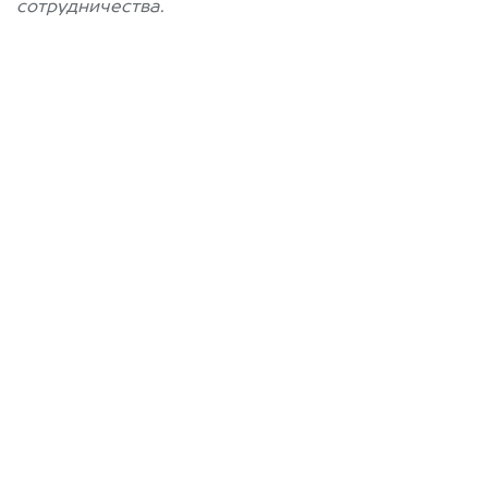
сотрудничества.
Позвоните нам: +7
(812) 660-51-43
Мы проконсультируем вас и
рассчитаем стоимость вашего
автомобиля.