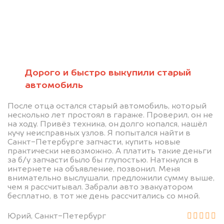
Мы консультируем
абсолютно
БЕСПЛАТНО
Узнайте стоимость проблемного
Дорого и быстро выкупили старый
автомобиль
автомобиля на разбор.
Мы купим ваше авто на 20.000 руб.
После отца остался старый автомобиль, который
несколько лет простоял в гараже. Проверил, он не
дороже, чем предлагают на
на ходу. Привёз техника, он долго копался, нашёл
автоаукционах.
кучу неисправных узлов. Я попытался найти в
Санкт-Петербурге запчасти, купить новые
практически невозможно. А платить такие деньги
за б/у запчасти было бы глупостью. Наткнулся в
интернете на объявление, позвонил. Меня
внимательно выслушали, предложили сумму выше,
чем я рассчитывал. Забрали авто эвакуатором
бесплатно, в тот же день рассчитались со мной.
Юрий, Санкт-Петербург