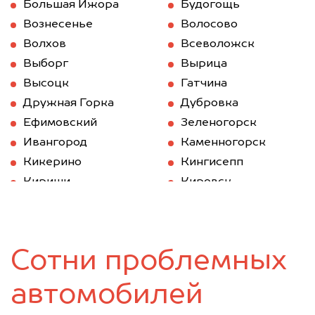
Большая Ижора
Будогощь
Вознесенье
Волосово
Волхов
Всеволожск
Выборг
Вырица
Высоцк
Гатчина
Дружная Горка
Дубровка
Ефимовский
Зеленогорск
Ивангород
Каменногорск
Кикерино
Кингисепп
Кириши
Кировск
Кобринское
Колпино
Коммунар
Коммунар
Кронштадт
Кудрово
Сотни проблемных
Лисий Нос
Лодейное Поле
Ломоносов
Луга
автомобилей
Мурино
Никольское