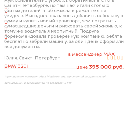
муж основательно угробил. Обратилась в СТО в
Санкт-Петербурге, но там насчитали столько
спереди
убитых деталей, чтоб смысла в ремонте я не
сзади
увидела. Выгоднее оказалось добавить небольшую
сумму и купить новый транспорт, чем потратить
слева
сумасшедшие деньги и рисковать своей жизнью, к
справа
тому же водитель я неопытный. Подруга
порекомендовала проверенную компанию, ребята
салон
бесплатно забрали машину, за один день оформили
все документы.
2. Отправьте фотографии на номер +7 (958)
498-32-98 по WhatsApp*,
в мессенджер MAX
Юлия, Санкт-Петербург
или на электронную почту info@dorogo.online
BMW 320i
395 000 руб.
цена
*принадлежит компании Meta Platforms, Inc., признанной экстремистской
организацией и запрещённой на территории РФ