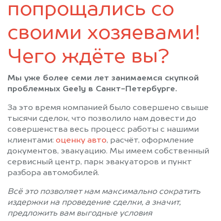
Новая Ладога
Отрадное
попрощались со
Павловск
Парголово
своими хозяевами!
Петергоф
Пикалёво
Подпорожье
Приозерск
Чего ждёте вы?
Пушкин
Санкт-Петербург
Светогорск
Сертолово
Мы уже более семи лет занимаемся скупкой
Сестрорецк
Сиверский
проблемных Geely в Санкт-Петербурге.
Сланцы
Сосновый Бор
За это время компанией было совершено свыше
Сясьстрой
Тихвин
тысячи сделок, что позволило нам довести до
Тосно
Шлиссельбург
совершенства весь процесс работы с нашими
клиентами:
оценку авто
, расчёт, оформление
документов, эвакуацию. Мы имеем собственный
сервисный центр, парк эвакуаторов и пункт
разбора автомобилей.
Всё это позволяет нам максимально сократить
издержки на проведение сделки, а значит,
предложить вам выгодные условия