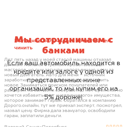
Мы сотрудничаем с
Выгоднее получилось продать, чем
чинить
банками
Лет пять назад у моей старой машины отказал
Если ваш автомобиль находится в
движок. Пытался отремонтировать, вызвал
мастеров, но они загнули неподъемную цену за
кредите или залоге у одной из
новый двигатель. Авто для меня – источник
представленных ниже
заработка, пришлось поднатужиться и купить
новое. Заниматься поиском покупателей или
организаций, то мы купим его на
разбором на запчасти совершенно нет времени, но
хочется избавиться от «недвижимого» имущества,
5% дороже!
которое занимает гараж. Обратился в компанию
Дорого.онлайн, тут же приехал эксперт, посмотрел,
назвал цену. Фирма дала эвакуатор, освободили
гараж, заплатили деньги.