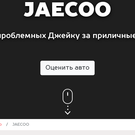
JAECOO
проблемных Джейку за приличные
Оценить авто
о
/
JAECOO