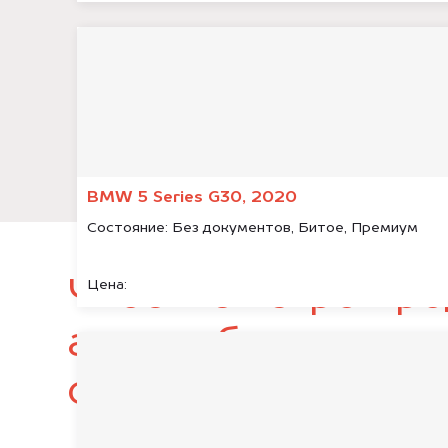
BMW 5 Series G30, 2020
Состояние:
Без документов, Битое, Премиум
Чтобы быстро про
Цена:
автомобиль, подг
следующие докум