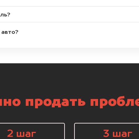
иль?
 авто?
но продать пробл
2 шаг
3 шаг