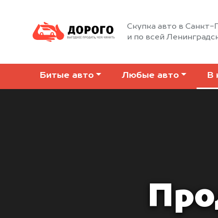
Скупка авто в Санкт
и по всей Ленинградс
Битые авто
Любые авто
В 
Про