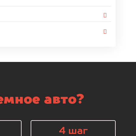
емное авто?
4 шаг