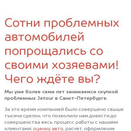
Коммунар
Коммунар
Кронштадт
Кудрово
Сотни проблемных
Лисий Нос
Лодейное Поле
Ломоносов
Луга
автомобилей
Мурино
Никольское
Новая Ладога
Отрадное
попрощались со
Павловск
Парголово
своими хозяевами!
Петергоф
Пикалёво
Подпорожье
Приозерск
Чего ждёте вы?
Пушкин
Санкт-Петербург
Светогорск
Сертолово
Мы уже более семи лет занимаемся скупкой
Сестрорецк
Сиверский
проблемных Jetour в Санкт-Петербурге.
Сланцы
Сосновый Бор
За это время компанией было совершено свыше
Сясьстрой
Тихвин
тысячи сделок, что позволило нам довести до
Тосно
Шлиссельбург
совершенства весь процесс работы с нашими
клиентами:
оценку авто
, расчёт, оформление