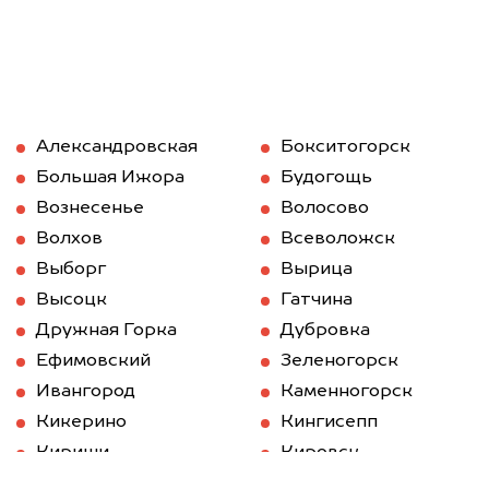
Александровская
Бокситогорск
Большая Ижора
Будогощь
Вознесенье
Волосово
Волхов
Всеволожск
Выборг
Вырица
Высоцк
Гатчина
Дружная Горка
Дубровка
Ефимовский
Зеленогорск
Ивангород
Каменногорск
Кикерино
Кингисепп
Кириши
Кировск
Кобринское
Колпино