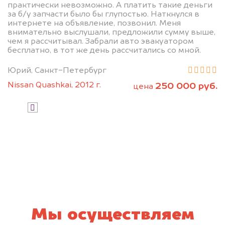
практически невозможно. А платить такие деньги
за б/у запчасти было бы глупостью. Наткнулся в
интернете на объявление, позвонил. Меня
внимательно выслушали, предложили сумму выше,
чем я рассчитывал. Забрали авто эвакуатором
бесплатно, в тот же день рассчитались со мной.
Юрий, Санкт-Петербург
Узнать стоимость
Nissan Quashkai, 2012 г.
250 000 руб.
цена
Я даю согласие на обработку своих
персональных данных и соглашаюсь с
политикой конфиденциальности
Мы осуществляем