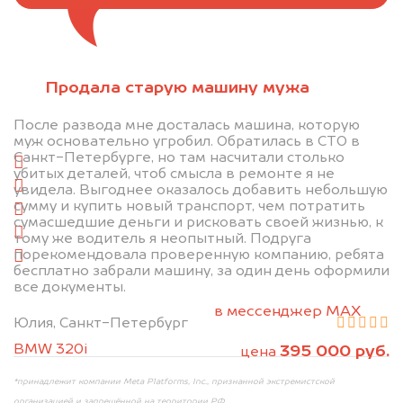
Отправьте фотографии автомобиля — через
Продала старую машину мужа
минуту эксперт-оценщик назовёт сумму.
После развода мне досталась машина, которую
1. Сфотографируйте машину:
муж основательно угробил. Обратилась в СТО в
Санкт-Петербурге, но там насчитали столько
спереди
убитых деталей, чтоб смысла в ремонте я не
сзади
увидела. Выгоднее оказалось добавить небольшую
сумму и купить новый транспорт, чем потратить
слева
сумасшедшие деньги и рисковать своей жизнью, к
справа
тому же водитель я неопытный. Подруга
порекомендовала проверенную компанию, ребята
салон
бесплатно забрали машину, за один день оформили
все документы.
2. Отправьте фотографии на номер +7 (958)
498-32-98 по WhatsApp*,
в мессенджер MAX
Юлия, Санкт-Петербург
или на электронную почту info@dorogo.online
BMW 320i
395 000 руб.
цена
*принадлежит компании Meta Platforms, Inc., признанной экстремистской
организацией и запрещённой на территории РФ