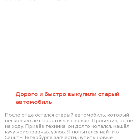
Мы консультируем
абсолютно
БЕСПЛАТНО
Узнайте стоимость проблемного
Дорого и быстро выкупили старый
автомобиль
автомобиля на разбор.
Мы купим ваше авто на 20.000 руб.
После отца остался старый автомобиль, который
несколько лет простоял в гараже. Проверил, он не
дороже, чем предлагают на
на ходу. Привёз техника, он долго копался, нашёл
автоаукционах.
кучу неисправных узлов. Я попытался найти в
Санкт-Петербурге запчасти, купить новые