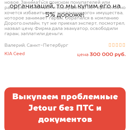
новое. Заниматься поиском покупателей или
организаций, то мы купим его на
разбором на запчасти совершенно нет времени, но
хочется избавиться от «недвижимого» имущества,
5% дороже!
которое занимает гараж. Обратился в компанию
Дорого.онлайн, тут же приехал эксперт, посмотрел,
назвал цену. Фирма дала эвакуатор, освободили
гараж, заплатили деньги.
Валерий, Санкт-Петербург
KIA Ceed
300 000 руб.
цена
Выкупаем проблемные
Jetour без ПТС и
документов