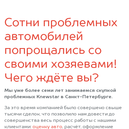
Коммунар
Коммунар
Кронштадт
Кудрово
Сотни проблемных
Лисий Нос
Лодейное Поле
Ломоносов
Луга
автомобилей
Мурино
Никольское
Новая Ладога
Отрадное
попрощались со
Павловск
Парголово
своими хозяевами!
Петергоф
Пикалёво
Подпорожье
Приозерск
Чего ждёте вы?
Пушкин
Санкт-Петербург
Светогорск
Сертолово
Мы уже более семи лет занимаемся скупкой
Сестрорецк
Сиверский
проблемных Knewstar в Санкт-Петербурге.
Сланцы
Сосновый Бор
За это время компанией было совершено свыше
Сясьстрой
Тихвин
тысячи сделок, что позволило нам довести до
Тосно
Шлиссельбург
совершенства весь процесс работы с нашими
клиентами:
оценку авто
, расчёт, оформление