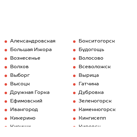
Александровская
Бокситогорск
Большая Ижора
Будогощь
Вознесенье
Волосово
Волхов
Всеволожск
Выборг
Вырица
Высоцк
Гатчина
Дружная Горка
Дубровка
Ефимовский
Зеленогорск
Ивангород
Каменногорск
Кикерино
Кингисепп
Кириши
Кировск
Кобринское
Колпино