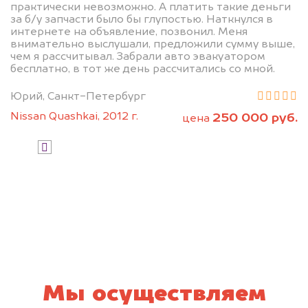
практически невозможно. А платить такие деньги
за б/у запчасти было бы глупостью. Наткнулся в
интернете на объявление, позвонил. Меня
внимательно выслушали, предложили сумму выше,
чем я рассчитывал. Забрали авто эвакуатором
бесплатно, в тот же день рассчитались со мной.
Юрий, Санкт-Петербург
Узнать стоимость
Nissan Quashkai, 2012 г.
250 000 руб.
цена
Я даю согласие на обработку своих
персональных данных и соглашаюсь с
политикой конфиденциальности
Мы осуществляем