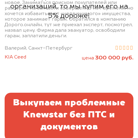
новое. Заниматься поиском покупателей или
организаций, то мы купим его на
разбором на запчасти совершенно нет времени, но
хочется избавиться от «недвижимого» имущества,
5% дороже!
которое занимает гараж. Обратился в компанию
Дорого.онлайн, тут же приехал эксперт, посмотрел,
назвал цену. Фирма дала эвакуатор, освободили
гараж, заплатили деньги.
Валерий, Санкт-Петербург
KIA Ceed
300 000 руб.
цена
Выкупаем проблемные
Knewstar без ПТС и
документов