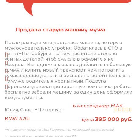
Отправьте фотографии автомобиля — через
Продала старую машину мужа
минуту эксперт-оценщик назовёт сумму.
После развода мне досталась машина, которую
1. Сфотографируйте машину:
муж основательно угробил. Обратилась в СТО в
Санкт-Петербурге, но там насчитали столько
спереди
убитых деталей, чтоб смысла в ремонте я не
сзади
увидела. Выгоднее оказалось добавить небольшую
сумму и купить новый транспорт, чем потратить
слева
сумасшедшие деньги и рисковать своей жизнью, к
справа
тому же водитель я неопытный. Подруга
порекомендовала проверенную компанию, ребята
салон
бесплатно забрали машину, за один день оформили
все документы.
2. Отправьте фотографии на номер +7 (958)
498-32-98 по WhatsApp*,
в мессенджер MAX
Юлия, Санкт-Петербург
или на электронную почту info@dorogo.online
BMW 320i
395 000 руб.
цена
*принадлежит компании Meta Platforms, Inc., признанной экстремистской
организацией и запрещённой на территории РФ