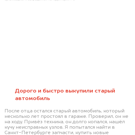
Мы консультируем
абсолютно
БЕСПЛАТНО
Узнайте стоимость проблемного
Дорого и быстро выкупили старый
автомобиль
автомобиля на разбор.
Мы купим ваше авто на 20.000 руб.
После отца остался старый автомобиль, который
несколько лет простоял в гараже. Проверил, он не
дороже, чем предлагают на
на ходу. Привёз техника, он долго копался, нашёл
автоаукционах.
кучу неисправных узлов. Я попытался найти в
Санкт-Петербурге запчасти, купить новые