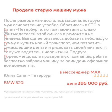
Отправьте фотографии автомобиля — через
Продала старую машину мужа
минуту эксперт-оценщик назовёт сумму.
После развода мне досталась машина, которую
1. Сфотографируйте машину:
муж основательно угробил. Обратилась в СТО в
Санкт-Петербурге, но там насчитали столько
спереди
убитых деталей, чтоб смысла в ремонте я не
сзади
увидела. Выгоднее оказалось добавить небольшую
сумму и купить новый транспорт, чем потратить
слева
сумасшедшие деньги и рисковать своей жизнью, к
справа
тому же водитель я неопытный. Подруга
порекомендовала проверенную компанию, ребята
салон
бесплатно забрали машину, за один день оформили
все документы.
2. Отправьте фотографии на номер +7 (958)
498-32-98 по WhatsApp*,
в мессенджер MAX
Юлия, Санкт-Петербург
или на электронную почту info@dorogo.online
BMW 320i
395 000 руб.
цена
*принадлежит компании Meta Platforms, Inc., признанной экстремистской
организацией и запрещённой на территории РФ