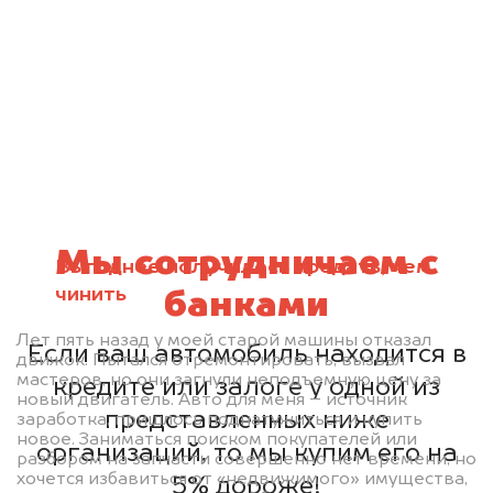
Мы сотрудничаем с
Выгоднее получилось продать, чем
чинить
банками
Лет пять назад у моей старой машины отказал
Если ваш автомобиль находится в
движок. Пытался отремонтировать, вызвал
мастеров, но они загнули неподъемную цену за
кредите или залоге у одной из
новый двигатель. Авто для меня – источник
представленных ниже
заработка, пришлось поднатужиться и купить
новое. Заниматься поиском покупателей или
организаций, то мы купим его на
разбором на запчасти совершенно нет времени, но
хочется избавиться от «недвижимого» имущества,
5% дороже!