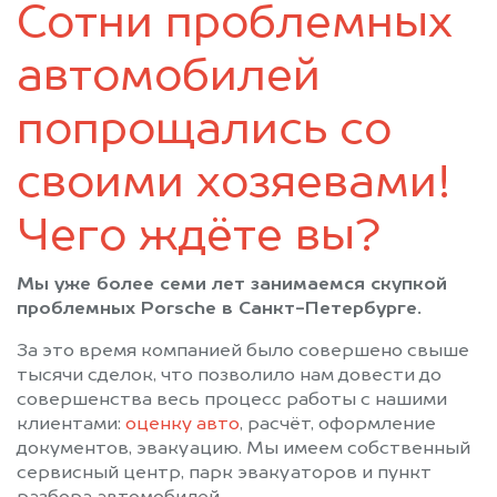
Сотни проблемных
Лисий Нос
Лодейное Поле
Ломоносов
Луга
автомобилей
Мурино
Никольское
Новая Ладога
Отрадное
попрощались со
Павловск
Парголово
своими хозяевами!
Петергоф
Пикалёво
Подпорожье
Приозерск
Чего ждёте вы?
Пушкин
Санкт-Петербург
Светогорск
Сертолово
Мы уже более семи лет занимаемся скупкой
Сестрорецк
Сиверский
проблемных Porsche в Санкт-Петербурге.
Сланцы
Сосновый Бор
За это время компанией было совершено свыше
Сясьстрой
Тихвин
тысячи сделок, что позволило нам довести до
Тосно
Шлиссельбург
совершенства весь процесс работы с нашими
клиентами:
оценку авто
, расчёт, оформление
документов, эвакуацию. Мы имеем собственный
сервисный центр, парк эвакуаторов и пункт