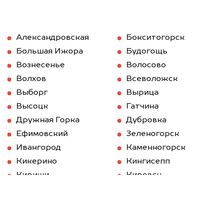
Александровская
Бокситогорск
Большая Ижора
Будогощь
Вознесенье
Волосово
Волхов
Всеволожск
Выборг
Вырица
Высоцк
Гатчина
Дружная Горка
Дубровка
Ефимовский
Зеленогорск
Ивангород
Каменногорск
Кикерино
Кингисепп
Кириши
Кировск
Кобринское
Колпино
Коммунар
Коммунар
Кронштадт
Кудрово