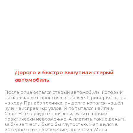
Мы консультируем
абсолютно
БЕСПЛАТНО
Узнайте стоимость проблемного
Дорого и быстро выкупили старый
автомобиль
автомобиля на разбор.
Мы купим ваше авто на 20.000 руб.
После отца остался старый автомобиль, который
несколько лет простоял в гараже. Проверил, он не
дороже, чем предлагают на
на ходу. Привёз техника, он долго копался, нашёл
автоаукционах.
кучу неисправных узлов. Я попытался найти в
Санкт-Петербурге запчасти, купить новые
практически невозможно. А платить такие деньги
за б/у запчасти было бы глупостью. Наткнулся в
интернете на объявление, позвонил. Меня